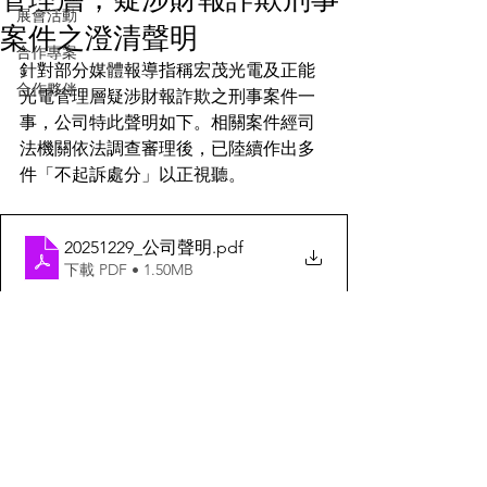
展會活動
案件之澄清聲明
合作專案
針對部分媒體報導指稱宏茂光電及正能
合作夥伴
光電管理層疑涉財報詐欺之刑事案件一
事，公司特此聲明如下。相關案件經司
法機關依法調查審理後，已陸續作出多
件「不起訴處分」以正視聽。
20251229_公司聲明
.pdf
下載 PDF • 1.50MB
官方訊息
TEL:
+886-2-2698-8156
FAX: +886-2-2698-8180