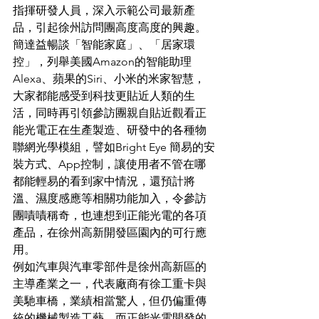
指揮研發人員，深入示範公司最新產
品，引起徐州訪問團高度高度的興趣。
簡達益暢談「智能家庭」、「居家環
控」，列舉美國Amazon的智能助理
Alexa、蘋果的Siri、小米的米家智慧，
大家都能感受到科技更貼近人類的生
活，同時再引領參訪團親自貼近觀看正
能光電正在生產製造、研發中的各種物
聯網光學模組，譬如Bright Eye 簡易的安
裝方式、App控制，讓使用者不管在哪
都能輕易的看到家中情況，還預計將
溫、濕度感應等相關功能加入，令參訪
團嘖嘖稱奇，也連想到正能光電的各項
產品，在徐州高新開發區園內的可行應
用。
例如汽車與汽車零部件是徐州高新區的
主導產業之一，代表廠商有徐工重卡與
美馳車橋，業績相當驚人，但仍偏重傳
統的機械製造工藝，而正能光電開發的