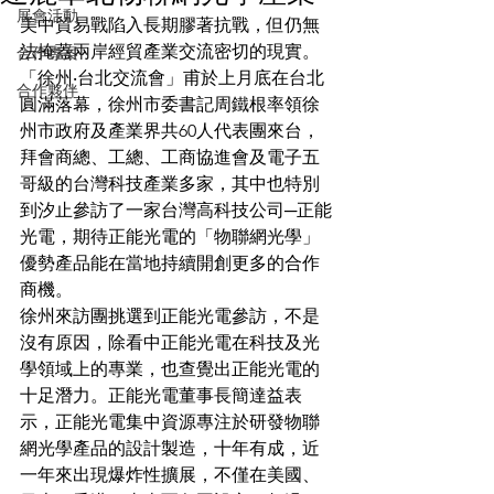
展會活動
美中貿易戰陷入⻑期膠著抗戰，但仍無
法掩蓋兩岸經貿產業交流密切的現實。
合作專案
「徐州‧台北交流會」甫於上⽉底在台北
合作夥伴
圓滿落幕，徐州市委書記周鐵根率領徐
州市政府及產業界共60⼈代表團來台，
拜會商總、⼯總、⼯商協進會及電⼦五
哥級的台灣科技產業多家，其中也特別
到汐⽌參訪了⼀家台灣⾼科技公司─正能
光電，期待正能光電的「物聯網光學」
優勢產品能在當地持續開創更多的合作
商機。
徐州來訪團挑選到正能光電參訪，不是
沒有原因，除看中正能光電在科技及光
學領域上的專業，也查覺出正能光電的
⼗⾜潛⼒。正能光電董事⻑簡達益表
⽰，正能光電集中資源專注於研發物聯
網光學產品的設計製造，⼗年有成，近
⼀年來出現爆炸性擴展，不僅在美國、