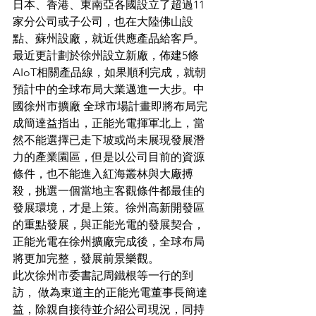
⽇本、香港、東南亞各國設立了超過11
家分公司或⼦公司，也在⼤陸佛⼭設
點、蘇州設廠，就近供應產品給客⼾。
最近更計劃於徐州設立新廠，佈建5條 
AIoT相關產品線，如果順利完成，就朝
預計中的全球布局⼤業邁進⼀⼤步。中
國徐州市擴廠 全球市場計畫即將布局完
成簡達益指出，正能光電揮軍北上，當
然不能選擇已⾛下坡或尚未展現發展潛
⼒的產業園區，但是以公司⽬前的資源
條件，也不能進入紅海叢林與⼤廠搏
殺，挑選⼀個當地主客觀條件都最佳的
發展環境，才是上策。徐州高新開發區
的重點發展，與正能光電的發展契合，
正能光電在徐州擴廠完成後，全球布局
將更加完整，發展前景樂觀。
此次徐州市委書記周鐵根等一行的到
訪， 做為東道主的正能光電董事長簡達
益，除親自接待並介紹公司現況，同持