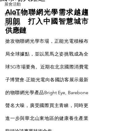
展會活動
AIoT物聯網光學需求越趨
合作專案
明朗　打入中國智慧城市
合作夥伴
供應鏈
搶攻物聯網光學市場，正能光電積極布
局全球據點，並以黑馬之姿挑戰成為全
球5G市場要角。近期在北京國際消費電
子博覽會-正能光電向各國訪客展示最新
的物聯網光學產品Bright Eye, Barebone
聲名大噪，廣受國際買主青睞，同時更
進一步與華北山東地區的健康養生產業