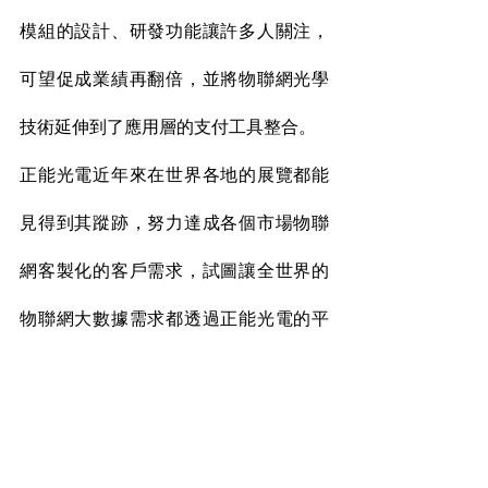
模組的設計、研發功能讓許多人關注，
可望促成業績再翻倍，並將物聯網光學
技術延伸到了應用層的支付工具整合。
正能光電近年來在世界各地的展覽都能
見得到其蹤跡，努力達成各個市場物聯
網客製化的客戶需求，試圖讓全世界的
物聯網大數據需求都透過正能光電的平
台連結，並產生附加價值。正能光電目
前在5G布局最完善的中國，逐漸滲入市
場，也透過富士康等台商代工大廠交