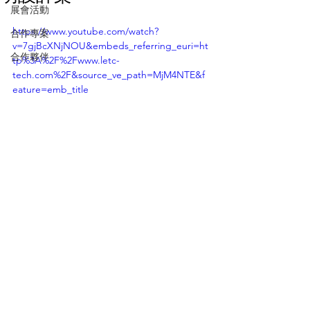
展會活動
https://www.youtube.com/watch?
合作專案
v=7gjBcXNjNOU&embeds_referring_euri=ht
合作夥伴
tp%3A%2F%2Fwww.letc-
tech.com%2F&source_ve_path=MjM4NTE&f
eature=emb_title
合作專案
TEL:
+886-2-2698-8156
FAX: +886-2-2698-8180
ADDR:18F-6, No.77, Sec.1, Xintai 5th Rd.,
Xizhi Dist.,New Taipei City 221, Taiwan(R.O.C)
© 2025 正能光電股份有限公司 All Rights