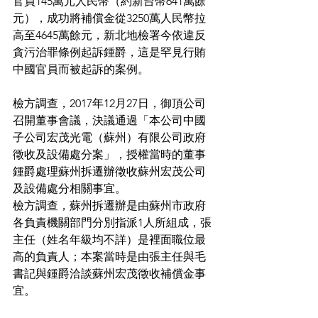
官員145萬元人民幣（約新台幣641萬餘
元），成功將補償金從3250萬人民幣拉
高至4645萬餘元，新北地檢署今依違反
貪污治罪條例起訴鍾爵，這是罕見行賄
中國官員而被起訴的案例。
檢方調查，2017年12月27日，御頂公司
召開董事會議，決議通過「本公司中國
子公司宏茂光電（蘇州）有限公司政府
徵收及設備處分案」，授權當時的董事
鍾爵處理蘇州拆遷辦徵收蘇州宏茂公司
及設備處分相關事宜。
檢方調查，蘇州拆遷辦是由蘇州市政府
各負責機關部門分別指派1人所組成，張
主任（姓名年級均不詳）是裡面職位最
高的負責人；本案當時是由張主任與毛
書記與鍾爵洽談蘇州宏茂徵收補償金事
宜。