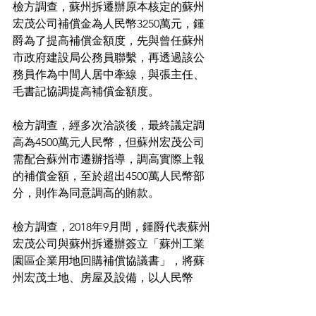
檢方調查，蘇州拆遷辦原本核定的蘇州
宏茂公司補償金為人民幣3250萬元，鍾
爵為了提高補償金額度，先與曾任蘇州
市政府建設局公務員聯繫，再透過該公
務員作為中間人居中牽線，與張主任、
毛書記協調提高補償金額度。
檢方調查，經多次洽談後，最終議定調
高為4500萬元人民幣，但蘇州宏茂公司
需配合蘇州市遷辦指導，調高實際上報
的補償金額，至於超出4500萬人民幣部
分，則作為同意調高的賄款。
檢方調查，2018年9月間，鍾爵代表蘇州
宏茂公司與蘇州拆遷辦簽立「蘇州工業
園區企業用地回購補償協議書」，將蘇
州宏茂土地、房屋及設備，以人民幣
4645萬餘元出售，蘇州拆遷案即依協議
書定期程分3期給付補償金（第1期