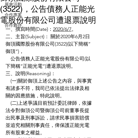
展會活動
(3522)，公告債務人正能光
合作專案
電股份有限公司遭退票說明
合作夥伴
一、撰寫時間(Date)：
2020/6/7
。
二、主旨(Subject)： 關於2020年6月2日
御頂國際股份有限公司(3522)(以下簡稱”
御頂”)，
    公告債務人正能光電股份有限公司(以
下簡稱”正能光電”)遭退票說明。
三、說明(Reasoning)：
    (一)關於御頂上述公告之內容，與事實
有諸多不符，我司已依法提出法律及相
關的因應措施，特此說明。
    (二)上述爭議目前預計委託律師，依據
法令對御頂公司暨御頂公司前董事長提
出民事及刑事訴訟，請求民事損害賠償
並追究相關刑事責任，俾保護正能光電
所有股東之權益。