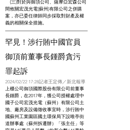
    (三)對於與御頂公司、薩摩亞宏森公司
間攸關宏茂光電(蘇州)有限公司之併購
案，亦已委任律師同步採取對財產及權
義的相關保全措施。
罕見！涉行賄中國官員 
御頂前董事長鍾爵貪污
罪起訴
2024/02/22 17:28記者王定傳／新北報導
上櫃公司御頂國際股份有限公司前董事
長鍾爵，在2017年，獲公司授權處理中
國子公司宏茂光電（蘇州）有限公司土
地、廠房及設備徵收事宜時，涉行賄中
國蘇州工業園區國土環保局下設唯亭街
道辦事處（蘇州拆遷辦）「張主任」等