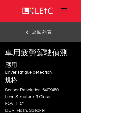
返回列表
車用疲勞駕駛偵測
應用
Driver fatigue detection
規格
Sensor Resolution: 640X480
Lens Structure: 3 Glass
FOV: 110°
DDR, Flash, Speaker